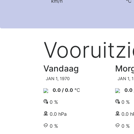
km/h
°C
Vooruitzi
Vandaag
Mor
JAN 1, 1970
JAN 1, 
0.0 / 0.0
°C
0.0 
0 %
0 %
0.0 hPa
0.0 h
0 %
0 %