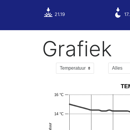
21.19
17
Grafiek
TE
16 °C
14 °C