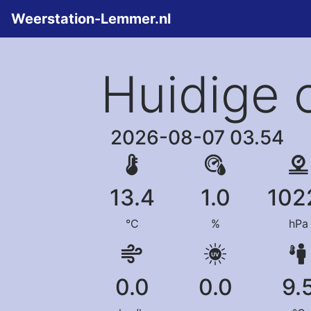
Weerstation-Lemmer.nl
Huidige 
2026-08-07 03.54
13.4
1.0
102
°C
%
hPa
0.0
0.0
9.